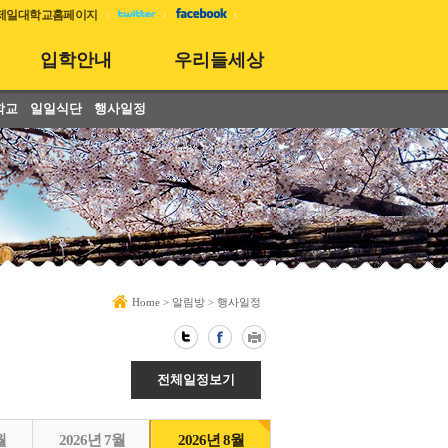
제일대학교홈페이지
입학안내
우리들세상
학교
일일식단
행사일정
Home
>
알림방
>
행사일정
전체일정보기
월
2026년 7월
2026년 8월