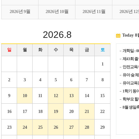
2026년 9월
2026년 10월
2026년 11월
2026년 1
2026.8
Today
8
일
월
화
수
목
금
토
개학일 : 08
제43회 졸업
1
안전교육/종합
유아 숲 체험
2
3
4
5
6
7
8
유아교육진흥
1학기 동아리 
9
10
11
12
13
14
15
학부모 힐링 
8월 생일축하
16
17
18
19
20
21
22
23
24
25
26
27
28
29