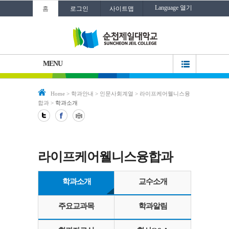
Language 열기
홈
로그인
사이트맵
MENU
Home
>
학과안내
>
인문사회계열
>
라이프케어웰니스융
합과
>
학과소개
라이프케어웰니스융합과
학과소개
교수소개
주요교과목
학과알림