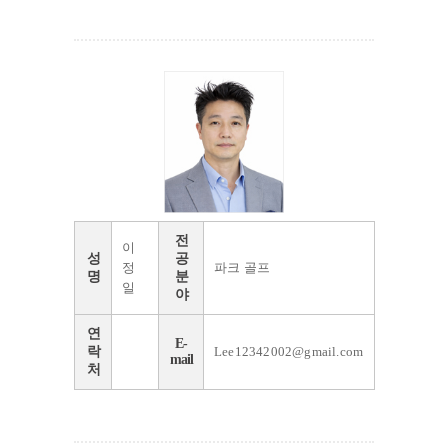
전
이
성
공
정
파크 골프
명
분
일
야
연
E-
락
Lee12342002@gmail.com
mail
처