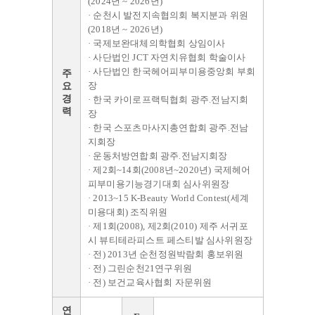
(2024년 ~ 2026년)
· 순천시 발전지속협의회 복지분과 위원
(2018년 ~ 2026년)
· 국제보완대체의학협회 상임이사
· 사단법인 JCT 자연치유협회 학술이사
· 사단법인 한국헤어피부미용중앙회 부회
주
장
요
경
· 한국 카이로프랙틱협회 광주.전남지회
력
장
· 한국 스포츠마사지총연합회 광주.전남
지회장
· 운동처방연합회 광주.전남지회장
· 제2회~14회(2008년~2020년) 국제헤어
피부미용기능경기대회 심사위원장
· 2013~15 K-Beauty World Contest(세계
미용대회) 조직위원
· 제1회(2008), 제2회(2010) 제주 서귀포
시 뷰티테라피스트 페스티발 심사위원장
· 전) 2013년 순천정원박람회 홍보위원
· 전) 그린순천21연구위원
· 전) 보건교육사협회 자문위원
연