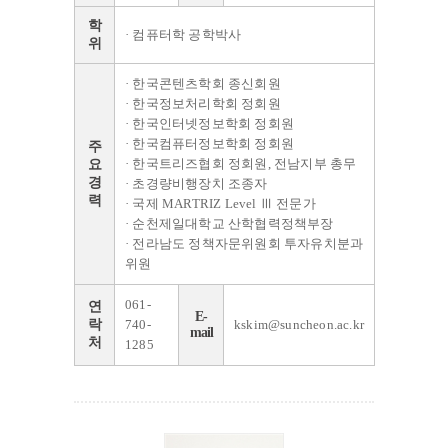
학
· 컴퓨터학 공학박사
위
· 한국콘텐츠학회 종신회원
· 한국정보처리학회 정회원
· 한국인터넷정보학회 정회원
· 한국컴퓨터정보학회 정회원
주
· 한국트리즈협회 정회원, 전남지부 총무
요
경
· 초경량비행장치 조종자
력
· 국제 MARTRIZ Level Ⅲ 전문가
· 순천제일대학교 산학협력정책부장
· 전라남도 정책자문위원회 투자유치분과
위원
061-
연
E-
락
740-
kskim@suncheon.ac.kr
mail
처
1285