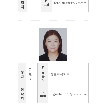
E-
락
bareunmom@naver.com
mail
처
전
김
성
공
현
생활체육지도
명
분
주
야
연
E-
락
pigrabbit5975@naver.com
mail
처