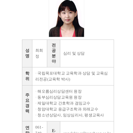
전
최희
성
공
심리 및 상담
명
분
정
야
· 국립목포대학교 교육학과 상담 및 교육심
학
위
리전공(교육학 박사)
· 해오름심리상담센터 원장
주
· 동부심리상담교육원 원장
요
· 제일대학교 간호학과 겸임교수
경
· 청암대학교 응급구조학과 외래교수
력
· 청소년상담사, 임상심리사, 평생교육사
061-
연
E-