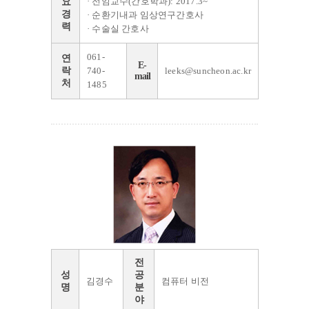
· 전임교수(간호학과): 2017.3~
요
경
· 순환기내과 임상연구간호사
력
· 수술실 간호사
061-
연
E-
락
740-
leeks@suncheon.ac.kr
mail
처
1485
전
성
공
김경수
컴퓨터 비전
명
분
야