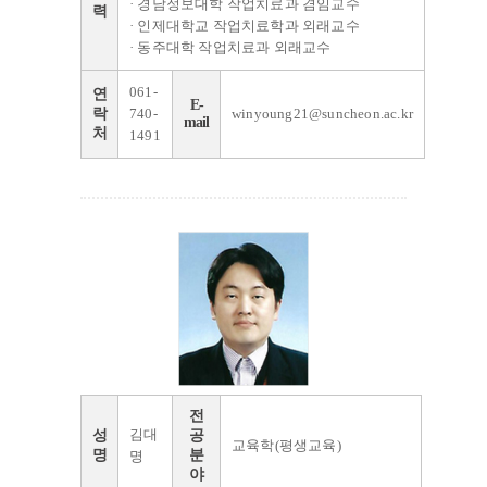
· 경남정보대학 작업치료과 겸임교수
력
· 인제대학교 작업치료학과 외래교수
· 동주대학 작업치료과 외래교수
061-
연
E-
락
740-
winyoung21@suncheon.ac.kr
mail
처
1491
전
김대
성
공
교육학(평생교육)
명
분
명
야