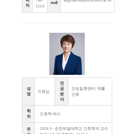
락
740-
angelakiwa@suncheon.ac.kr
mail
처
1510
전
만성질환관리, 재활
성
공
이경심
명
분
간호
야
학
· 간호학 박사
위
· 2024.3~ 순천제일대학교 간호학과 교수
주