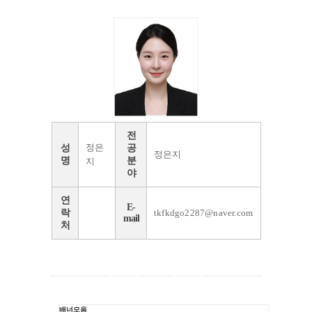
전
정은
성
공
정은지
명
분
지
야
연
E-
락
tkfkdgo2287@naver.com
mail
처
배너모음