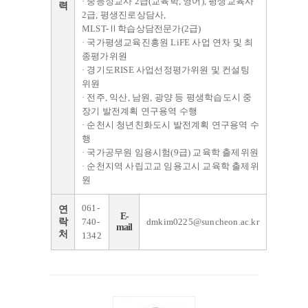
· 중등정교사 2급(교육학, 영어), 평생교육사
력
2급, 평생진로상담사,
MLST-Ⅱ학습상담전문가(2급)
· 국가평생교육진흥원 LiFE 사업 연차 및 최
종평가위원
· 경기도RISE 사업선정평가위원 및 컨설팅
위원
· 전주, 익산, 남원, 광양 등 평생학습도시 중
장기 발전계획 연구용역 수행
· 순천시 청년친화도시 발전계획 연구용역 수
행
· 국가공무원 임용시험(9급) 교육학 출제위원
· 순천지역 사립고교 임용고시 교육학 출제위
원
061-
연
E-
락
740-
dmkim0225@suncheon.ac.kr
mail
처
1342