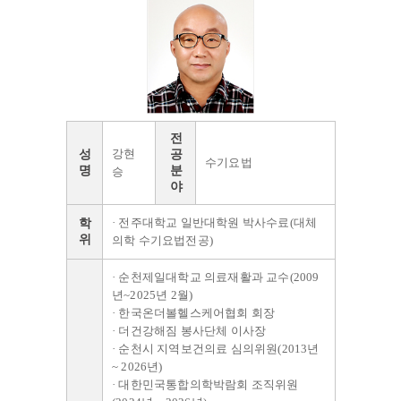
전
강현
성
공
수기요법
명
분
승
야
· 전주대학교 일반대학원 박사수료(대체
학
위
의학 수기요법전공)
· 순천제일대학교 의료재활과 교수(2009
년~2025년 2월)
· 한국온더볼헬스케어협회 회장
· 더건강해짐 봉사단체 이사장
· 순천시 지역보건의료 심의위원(2013년
~ 2026년)
· 대한민국통합의학박람회 조직위원