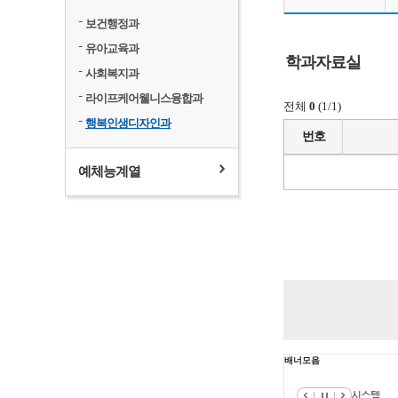
보건행정과
유아교육과
학과자료실
사회복지과
라이프케어웰니스융합과
전체
0
(1/1)
행복인생디자인과
번호
예체능계열
배너모음