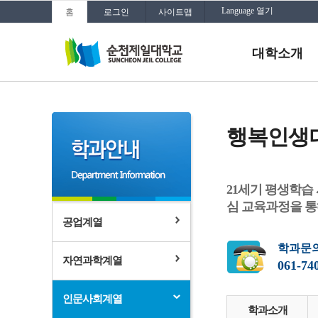
Language 열기
홈
로그인
사이트맵
대학소개
행복인생
21세기 평생학습
심 교육과정을 통
공업계열
학과문
자연과학계열
061-74
인문사회계열
학과소개