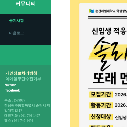
커뮤니티
공지사항
마음로그
개인정보처리방침
이메일무단수집거부
주소 : (57997)
전남광주통합특별시 순천시 제
일대학길 17
대표전화 : 061-740-1497
팩스 : 061-740-1494