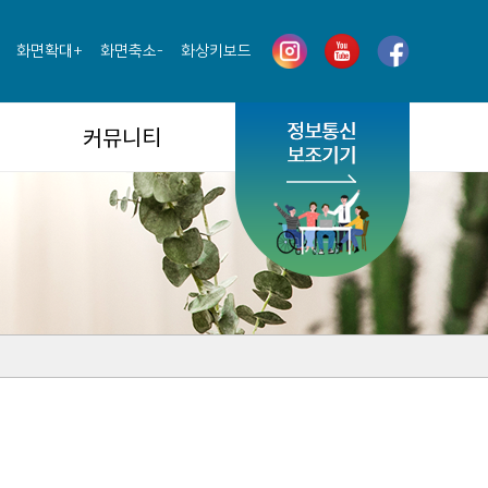
화면확대+
화면축소-
화상키보드
커뮤니티