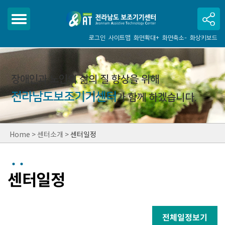
로그인
사이트맵
화면확대+
화면축소-
화상키보드
장애인과 노인의 삶의 질 향상을 위해
전라남도보조기기센터
가 함께 하겠습니다.
Home
>
센터소개
>
센터일정
센터일정
전체일정보기