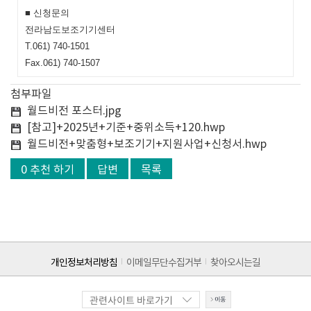
■ 신청문의
전라남도보조기기센터
T.061) 740-1501
Fax.061) 740-1507
첨부파일
월드비전 포스터.jpg
[참고]+2025년+기준+중위소득+120.hwp
월드비전+맞춤형+보조기기+지원사업+신청서.hwp
0 추천 하기
답변
목록
개인정보처리방침
이메일무단수집거부
찾아오시는길