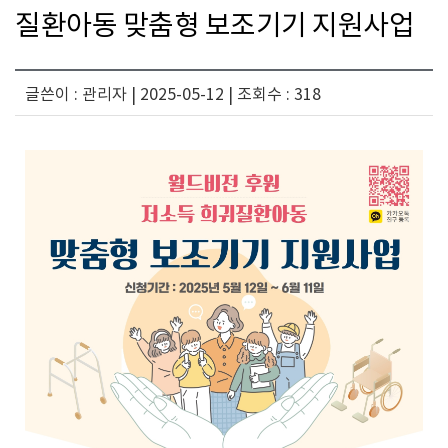
질환아동 맞춤형 보조기기 지원사업
글쓴이 : 관리자 | 2025-05-12 | 조회수 : 318
지
원
사
업
안
내
조
회
내
용