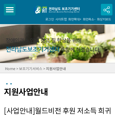
로그인
사이트맵
화면확대+
화면축소-
화상키보드
장애인과 노인의 삶의 질 향상을 위해
전라남도보조기기센터
가 함께 하겠습니다.
Home
>
보조기기서비스
>
지원사업안내
지원사업안내
[사업안내]월드비전 후원 저소득 희귀