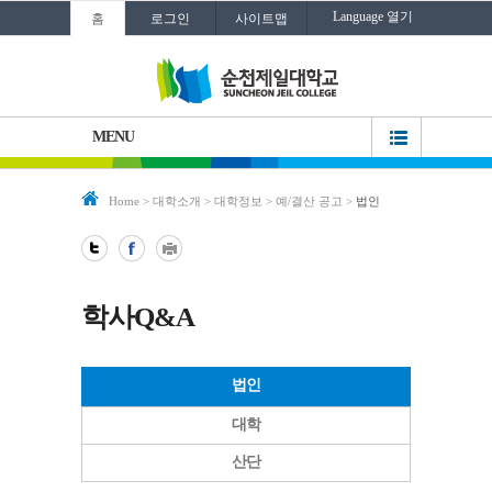
Language 열기
홈
로그인
사이트맵
MENU
Home
>
대학소개
>
대학정보
>
예/결산 공고
>
법인
학사Q&A
법인
대학
산단