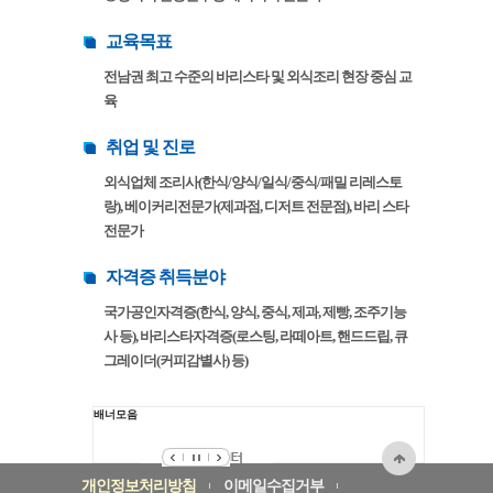
교육목표
전남권 최고 수준의 바리스타 및 외식조리 현장 중심 교
육
취업 및 진로
외식업체 조리사(한식/양식/일식/중식/패밀 리레스토
랑), 베이커리전문가(제과점, 디저트 전문점), 바리 스타
전문가
자격증 취득분야
국가공인자격증(한식, 양식, 중식, 제과, 제빵, 조주기능
사 등), 바리스타자격증(로스팅, 라떼아트, 핸드드립, 큐
그레이더(커피감별사) 등)
배너모음
개인정보처리방침
이메일수집거부