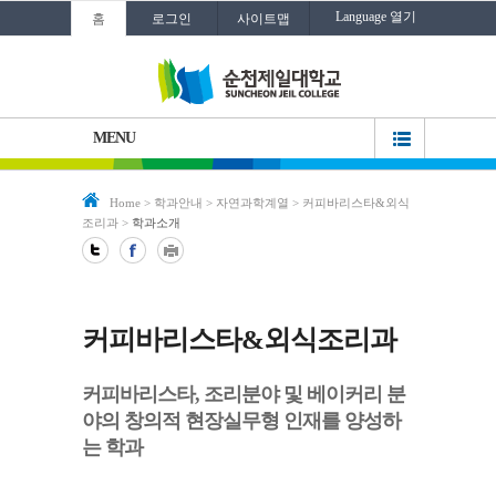
Language 열기
홈
로그인
사이트맵
MENU
Home
>
학과안내
>
자연과학계열
>
커피바리스타&외식
조리과
>
학과소개
커피바리스타&외식조리과
커피바리스타, 조리분야 및 베이커리 분
야의 창의적 현장실무형 인재를 양성하
는 학과