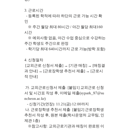
3. 근로시간
- 등록된 학적에 따라 하단의 근로 가능 시간 확
인
※ 주간 월당 최대 80시간 / 야간 월당 최대160
시간
※ 예외사항 없음, 야간 수업 중심으로 수강하는
주간 학생도 주간으로 판정
- 학기당 최대 640시간까지 근로 가능(방학 포함)
4. 신청절차
[교외근로 신청서 제출] → [기관 매칭] → [매칭결
과 안내] → [근로장학생 추천서 제출] → [근로시
작 안내]
가. 교외근로신청서 제출: [붙임1] 교외근로 신청
서 및 시간표 작성 후, 이메일 제출(sypark_97@su
ncheon.ac.kr)
- 신청기간(연장): 11.21(금) 12:00까지
나. 근로장학생 추천서 제출: [붙임2] 근로장학생
추천서 작성 후, 원본 제출(학사운영처 교무팀, 인
제관 1층)
※참고사항: 교외근로기관과 매칭이 완료된 이