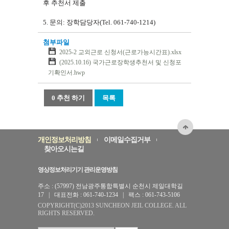
후 추천서 제출
5. 문의: 장학담당자(Tel. 061-740-1214)
첨부파일
2025-2 교외근로 신청서(근로가능시간표).xlsx
(2025.10.16) 국가근로장학생추천서 및 신청포
기확인서.hwp
0 추천 하기
목록
개인정보처리방침
이메일수집거부
찾아오시는길
영상정보처리기기 관리운영방침
주소 : (57997) 전남광주통합특별시 순천시 제일대학길
17 | 대표전화 : 061-740-1234 | 팩스 : 061-743-5106
COPYRIGHT(C)2013 SUNCHEON JEIL COLLEGE. ALL
RIGHTS RESERVED.