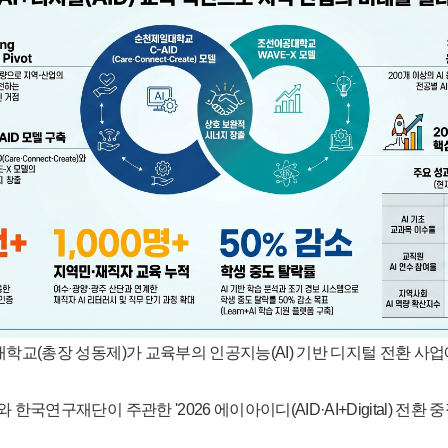
학교(총장 성동제)가 교육부의 인공지능(AI) 기반 디지털 전환 사업에
한국연구재단이 주관한 '2026 에이아이디(AID·AI+Digital) 전