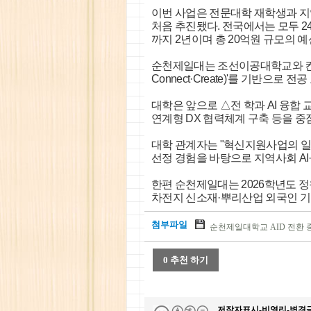
이번 사업은 전문대학 재학생과 지역
처음 추진됐다. 전국에서는 모두 2
까지 2년이며 총 20억원 규모의 
순천제일대는 조선이공대학교와 컨소시
Connect·Create)'를 기반
대학은 앞으로 △전 학과 AI 융합 
연계형 DX 협력체계 구축 등을 중
대학 관계자는 "혁신지원사업의 일
선정 경험을 바탕으로 지역사회 A
한편 순천제일대는 2026학년도 정원
차전지 신소재·뿌리산업 외국인 기
첨부파일
순천제일대학교 AID 전환 중
0 추천 하기
저작자표시-비영리-변경