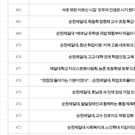
482
AI로 엮은 어르신 시집 '모두의 인생은 시가 된다
481
순천제일대, 죽음학 정현채 교수 초청 특강
480
순천제일대 “베트남 유학생 국밥 체험부터 막걸리
479
순천제일대, 청년 취업지원 ‘지역 고용 네트워크 
478
순천제일대, 고교-대학 연계 학점인정 교육
477
제일대학교 카오스로봇사랑회, 농촌 초등학생 로봇·드론
476
“면접장 들어가는 기분이었다”…순천제일대, 취업포트폴리오 
475
순천제일대, 호남권 AI 인재 양성 거점 
474
순천제일대, 발달장애인과 함께하는 통합 체육
473
순천제일대, 교수 진로지도 역량 강화
472
순천제일대 사회복지과, 노인학대 지킴이단