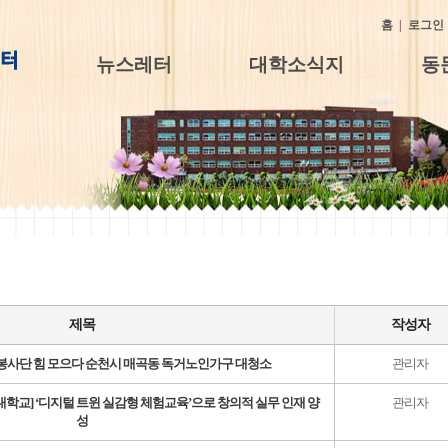
홈
|
로그인
뉴스레터
대학소식지
동
제목
작성자
봉사단 힘 모으다 순천시 매곡동 독거노인가구 대청소
관리자
제일대학교] ‘디지털 트윈 실감형 체험교육’으로 창의적 실무 인재 양
관리자
성