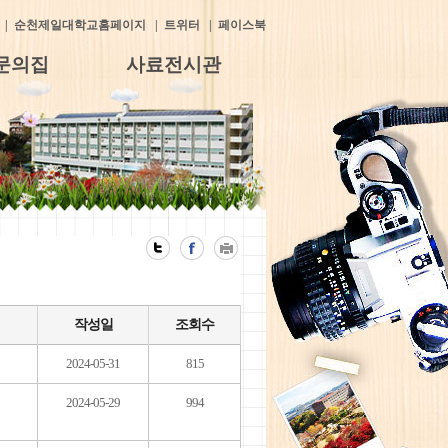
|
순천제일대학교홈페이지
|
트위터
|
페이스북
문의집
사료전시관
작성일
조회수
2024-05-31
815
2024-05-29
994