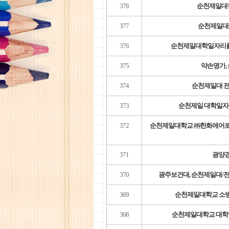
378
순천제일대학
377
순천제일대
376
순천제일대학일자리플러
375
약손명가,
374
순천제일대 전
373
순천제일 대학일자
372
순천제일대학교 ㈜한화에어로스
371
광양경
370
광주보건대, 순천제일대/
369
순천제일대학교 소방
368
순천제일대학교 대학일