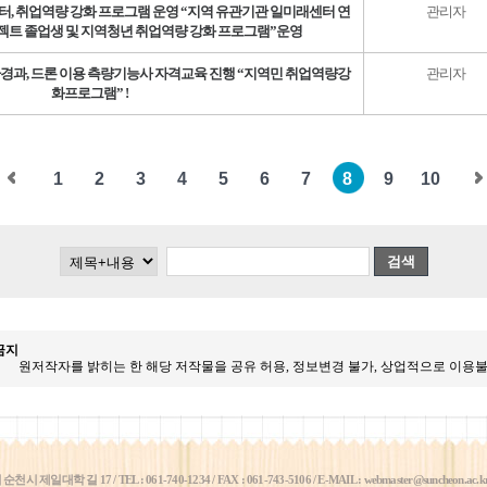
 취업역량 강화 프로그램 운영 “지역 유관기관 일미래센터 연
관리자
트 졸업생 및 지역청년 취업역량 강화 프로그램”운영
과, 드론 이용 측량기능사 자격교육 진행 “지역민 취업역량강
관리자
화프로그램” !
1
2
3
4
5
6
7
8
9
10
검색
금지
원저작자를 밝히는 한 해당 저작물을 공유 허용, 정보변경 불가, 상업적으로 이용
일대학 길 17 / TEL : 061-740-1234 / FAX : 061-743-5106 / E-MAIL : webmaster@suncheon.ac.k