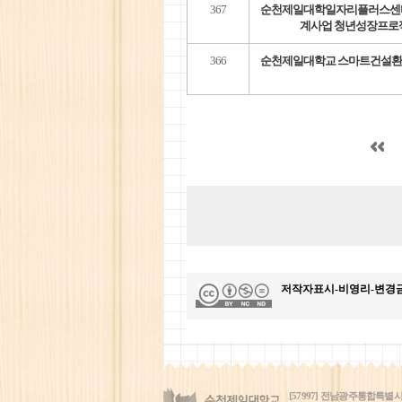
367
순천제일대학일자리플러스센터,
계사업 청년성장프로젝
366
순천제일대학교 스마트건설환경
저작자표시-비영리-변경
[57997] 전남광주통합특별시 순천시 제