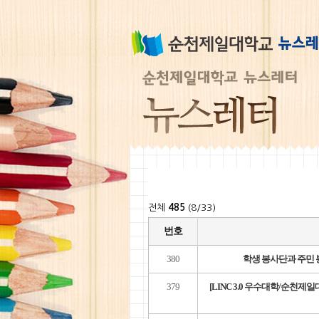
전체
485
(8/33)
번호
380
학생 봉사단과 주민 
379
[LINC 3.0 우수대학/순천