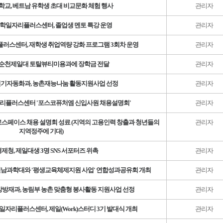
교, 베트남 유학생 초대 비교문화 체험 행사
관리자
학일자리플러스센터, 졸업생 멘토 특강 운영
관리자
스센터, 재학생 취업역량 강화 프로그램 3회차 운영
관리자
 순천제일대 토탈뷰티미용과에 장학금 전달
관리자
기자동화과, 농촌재능나눔 활동지원사업 선정
관리자
리플러스센터 '포스코퓨처엠 신입사원 채용설명회'
관리자
페이스 채용 설명회 성료 (지역의 고용인력 창출과 청년들의
관리자
지역정주에 기대)
제청, 제일대생 3명 SNS 서포터즈 위촉
관리자
전남과학대와 '평생교육체제지원 사업' 연합성과공유회 개최
관리자
방재과, 농림부 농촌 맞춤형 봉사활동 지원사업 선정
관리자
자리플러스센터, 제일(Work)스터디 3기 발대식 개최
관리자