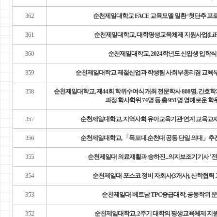
362
순천제일대학교 FACE 교육모델 일환 ‘첫단추 프
361
순천제일대학교, 대학평생교육체제 지원사업(LiFE 
360
순천제일대학교, 2024학년도 신입생 입학식
359
순천제일대학교 제철산업과 학생팀 사회부총리겸 교육부
358
순천제일대학교, 제44회 학위수여식 개최 전문학사 808명, 간호학
과정 학사학위 74명 등 총 951명 영예로운 학
357
순천제일대학교, 지역사회 유아교육기관 연계 교육교재
356
순천제일대학교, 「목포대.순천대 공동 단일 의대」추
355
순천제일대 의료재활과 송하진...의지보조기기사 '전
354
순천제일대-포스코 정비 자회사(3개사), 산학협력
353
순천제일대-베트남 TPC중급대학, 공동학위 운
352
순천제일대학교, 2주기 대학의 평생교육체제 지