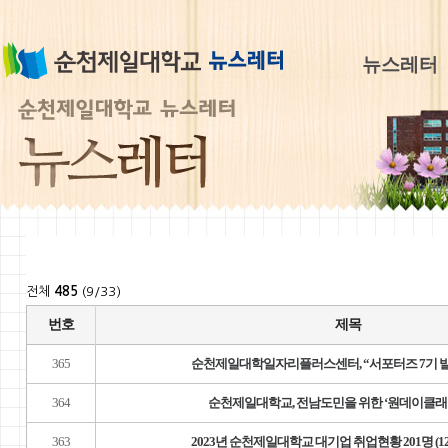
뉴스레터
전체
485
(9/33)
번호
제목
365
순천제일대학일자리플러스센터, “서포터즈 7기 
364
순천제일대학교, 전남도민을 위한 ‘원데이클래
363
2023년 순천제일대학교 대기업 취업현황 201명 (12