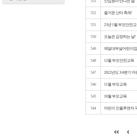
553
신입원아 만나는 날
552
즐거운 산타 축제!
551
23년 1월 부모안전
550
오늘은 김장하는 날!
549
제일대부설어린이집 
548
12월 부모안전교육
547
2022년도 3/4분
546
11월 부모교육
545
10월 부모교육
544
어린이 인플루엔자 