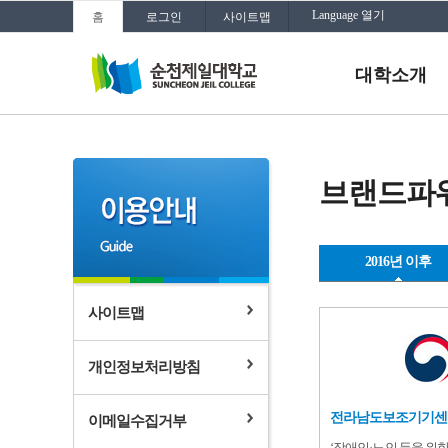
Language 열기
홈
로그인
사이트맵
대학소개
브랜드파
2016년 이후
사이트맵
2016
년
대
이
개인정보처리방침
후
전라남도보조기기센
이메일수집거부
‘장애인·노인 등을 위