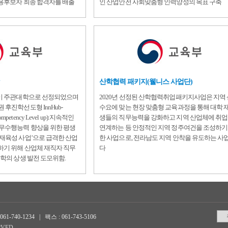
용후보자 최종 합격자를 배출
인 산업안전 사회맞춤형 인력양성의 목표 구축
산학협력 패키지(웰니스 사업단)
학이 주관대학으로 선정되었으며
2020년 선정된 산학협력취업패키지사업은 지역
후진학선도형 InnHub-
수요에 맞는 현장 맞춤형 교육과정을 통해 대학 
 Competency Level up):지속적인
생들의 직무능력을 강화하고 지역 산업체에 취
직무수행능력 향상을 위한 평생
연계하는 등 안정적인 지역 정주여건을 조성하기
재육성 사업’으로 급격한 산업
한 사업으로, 전라남도 지역 안착을 유도하는 사
하기 위해 산업체 재직자 직무
다
대학의 상생 발전 도모위함.
0-1234 | 팩스 : 061-743-5106
RVED.