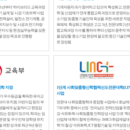
11년부터‘하이브리드 교육과정
기계자동차과가 참여하고 있으며 특성화고, 전
 설계 및 시공 기초트랙’사업
학 및 산업체가 연계 통합교육과정으로 운영되는
전력설비, 발전소 전기계통, 공
소기업 맞춤형 기술인재 육성을 위한 새로운 직
유지보수 및 시공과 전기차량
육체제. 특성화고 학생은 고교 3년, 전문대학 2년
지식 등 현장실무능력을 갖춘
합교육과정 이수를 통하여 뿌리산업의 중추적 
을 양성 목표로 진행함
을 담당할 중소기업 현장에 필요한 중간 기술인
로 양성됨
학 지정
1단계 사회맞춤형산학협력선도전문대학(LIN
사업
가 우수등급을 획득한 유아교
되어 유치원, 어린이집 등의 부
전문대 사회맞춤형학과 중점형 사업에서 호남
생들에게 실질적이고 현장감
7개 대학 중에서 선정. ‘전라남도 전략산업을 위한
 있는 장점이 있으며, 학과는 임
강·석유화학 사회맞춤형 인력양성 사업’으로 ‘학생
운영 및 우수인재 장학생 유치
산업체·대학이 함께 만족하는 3MICS 취업제일대
 꾀한 성과로 최근 8년 동안
학’의 철강·석유화학, ICT융합기술 및 지역성장