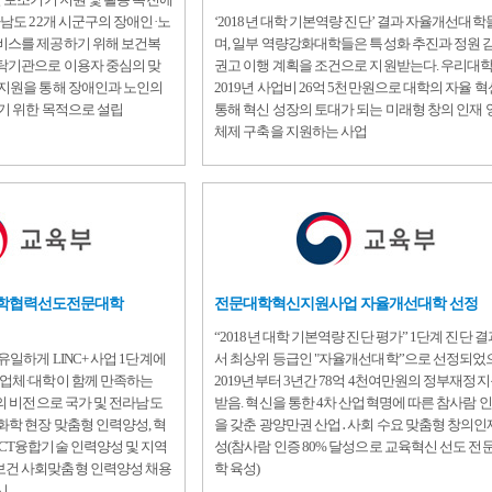
라남도 22개 시군구의 장애인·노
‘2018년 대학 기본역량 진단’ 결과 자율개선대학
비스를 제공하기 위해 보건복
며, 일부 역량강화대학들은 특성화 추진과 정원 
탁기관으로 이용자 중심의 맞
권고 이행 계획을 조건으로 지원받는다. 우리대
 지원을 통해 장애인과 노인의
2019년 사업비 26억 5천만원으로 대학의 자율 
기 위한 목적으로 설립
통해 혁신 성장의 토대가 되는 미래형 창의 인재 
체제 구축을 지원하는 사업
산학협력선도전문대학
전문대학혁신지원사업 자율개선대학 선정
“2018년 대학 기본역량 진단 평가” 1단계 진단 
일하게 LINC+ 사업 1단계에
서 최상위 등급인 "자율개선대학”으로 선정되었
산업체·대학이 함께 만족하는
2019년부터 3년간 78억 4천여만원의 정부재정
’의 비전으로 국가 및 전라남도
받음. 혁신을 통한 4차 산업혁명에 따른 참사람 
학 현장 맞춤형 인력양성, 혁
을 갖춘 광양만권 산업․사회 수요 맞춤형 창의인
CT융합기술 인력양성 및 지역
성(참사람 인증 80% 달성으로 교육혁신 선도 전
건 사회맞춤형 인력양성 채용
학 육성)
시