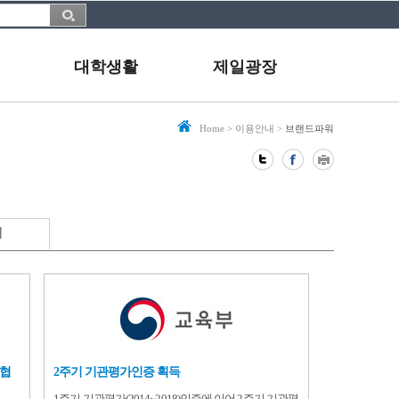
대학생활
제일광장
Home
>
이용안내
>
브랜드파워
대
율협
2주기 기관평가인증 획득
1주기 기관평가(2014~2018)인증에 이어 2주기 기관평