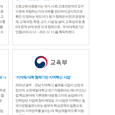
문대
간호교육인증평가는 국가, 사회, 간호전문직의 요구
 중
수준에 부합하는지의 여부를 판단하여 공식적으로
업교
확인·인정하는 제도이다. 평가 항목은 비전과 운영체
의 통
계, 교육과정, 학생, 교수, 시설 및 설비, 교육성과 등 총
역할
6개 영역 16개 부문 32개 항목으로, 우리대학은 5년
력으
인증(2016.12.12. ~ 2021. 12. 11.)을 획득하였다.
C+)
‘지자체-대학 협력기반 지역혁신 사업’
2020년 광주ㆍ전남 지역혁신 플랫폼 사업이 선정되
제주권
었으며, 순천제일대학교 전기자동화과는 에너지신산
 철
업 핵심분야에 기후변화 대응형 스마트 농업에너지
 ·
인력양성 사업에 참여 예정임. 이 사업은 지역혁신 및
국가균형발전이라는 범부처 핵심정책의 일환으로,
산업
청년의 지역정주를 높이는 데 핵심역할 하도록 지원