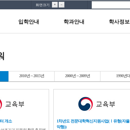
화면크기
입학안내
학과안내
학사정보
워
2010년 ~ 2015년
2000년 ~ 2009년
1990년
터 개소
1차년도 전문대학혁신지원사업(Ⅰ유형(자
약형))
한 보조기기 지원 및 활용 촉진에