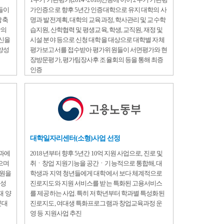
들이
가인증으로 향후 5년간 인증대학으로 유지 대학의 사
감축
명과 발전계획, 대학의 교육과정, 학사관리 및 교수학
학의
습지원, 산학협력 및 평생교육, 학생, 교직원, 재정 및
혁신을
시설 분야 등으로 신청 대학을 대상으로 대학별 자체
양성
평가보고서를 접수받아 평가위원들이 서면평가와 현
장방문평가, 평가팀장사후 조율회의 등을 통해 최증
인증
대학일자리센터(소형)사업 선정
결과에
2018년부터 향후 5년간 10억 지원 사업으로, 진로 및
으며
취ㆍ창업 지원기능을 공간ㆍ기능적으로 통합해, 대
지원을
학생과 지역 청년들에게 대학에서 보다 체계적으로
인성
진로지도와 지원 서비스를 받는 특화된 고용서비스
재 양
를 제공하는 사업. 특히 저학년부터 학과별 특성화된
문대
진로지도, 여대생 특화프로그램과 창업교육과정 운
영 등 지원사업 추진