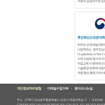
14명의 공립유치원 임
후진학선도전문대학
2020년 순천제일대
사업목표는 ‘광주전남권 
CLup(Industry in Hub,
지역 산업체 종사자 
직업교육 지원체계) 인
기술환경 변화에 대응
역량 향상 통한 지역-
개인정보처리방침
이메일수집거부
찾아오시는길
주소 : (57997) 전남광주통합특별시 순천시 제일대학길 17 | 대표전화 : 061-74
COPYRIGHT(C)2013 SUNCHEON JEIL COLLEGE. ALL RIGHTS RESE