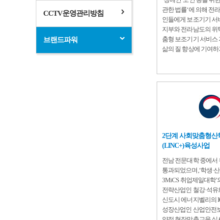
관한 법률‘에 의해 전
CCTV운영관리방침
인들에게 보조기기 서
지부와 전라남도의 위
춤형 보조기기 서비스
브랜드파워
삶의 질 향상에 기여하
2단계 사회맞춤형
(LINC+)육성사업
전남 전문대학 중에서 유
통과되었으며,‘학생·
3MiCS 취업제일대학
전략산업인 철강·석유화
신도시 에너지벨리의 I
성장산업인 산업안전보
약정 현장맞춤교육 실